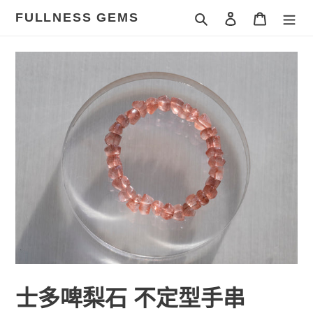
跳
FULLNESS GEMS
搜尋
登入
購物車
到
內
容
士多啤梨石 不定型手串