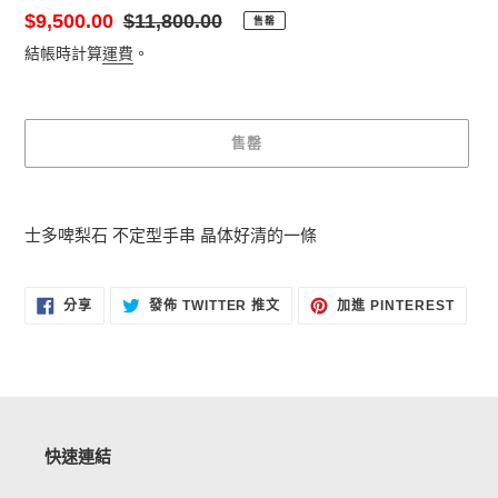
售
$9,500.00
定
$11,800.00
售罄
價
價
結帳時計算
運費
。
售罄
正
在
士多啤梨石 不定型手串 晶体好清的一條
將
產
品
分
在
加
分享
發佈 TWITTER 推文
加進 PINTEREST
加
享
TWITTER
入
至
上
PINT
入
FACEBOOK
發
佈
您
推
文
的
購
物
快速連結
車