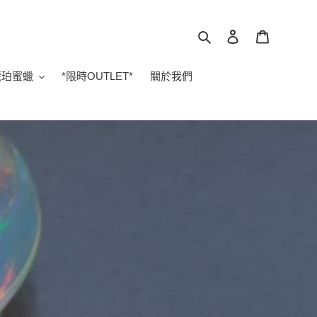
搜尋
登入
購物車
琥珀蜜蠟
*限時OUTLET*
關於我們