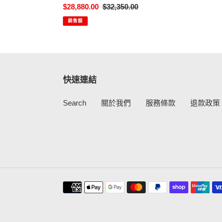
售
$28,880.00
定
$32,350.00
價
價
銷售額
快速連結
Search
關於我們
服務條款
退款政策
付
款
方
式