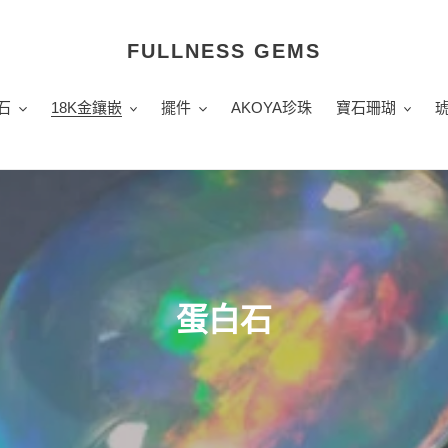
FULLNESS GEMS
石
18K金鑲嵌
擺件
AKOYA珍珠
寶石珊瑚
商
蛋白石
品
系
列