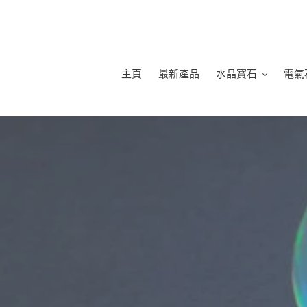
跳
到
內
容
主頁
最新產品
水晶寶石
電氣