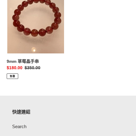
晶
手
串
9mm 草莓晶手串
售
$180.00
定
$350.00
價
價
售罄
快速連結
Search