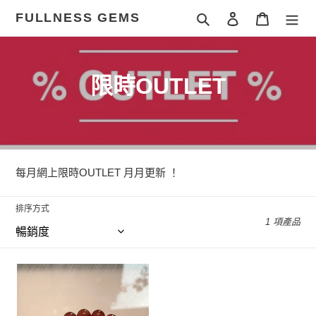
跳
FULLNESS GEMS
搜尋
登入
購物車
到
內
容
商
限時OUTLET
品
系
列
每月網上限時OUTLET 月月更新 ！
:
排序方式
1 項產品
9mm
草
莓