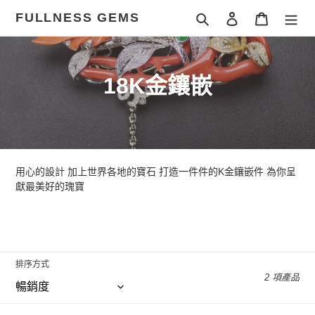
跳
FULLNESS GEMS
搜尋
登入
購物車
到
內
容
商
18K金鑲嵌
品
系
列
用心的設計 加上世界各地的寶石 打造一件件的K金鑲嵌件 為你呈
:
獻最美好的瑰寶
排序方式
2 項產品