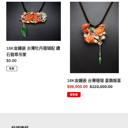
18K
18K
金
金
鑲
鑲
嵌
嵌
台
台
灣
灣
牡
珊
18K金鑲嵌 台灣牡丹珊瑚配 鑽
丹
瑚
石翡翠吊墜
珊
喜
定
$0.00
瑚
鵲
價
配
報
售罄
鑽
喜
石
18K金鑲嵌 台灣珊瑚 喜鵲報喜
翡
售
$98,000.00
定
$123,000.00
翠
價
價
銷售額
吊
墜